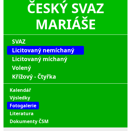
ČESKÝ SVAZ
MARIÁŠE
SVAZ
Licitovaný nemíchaný
Licitovaný míchaný
Volený
Křížový - Čtyřka
Kalendář
Výsledky
Fotogalerie
Literatura
Dokumenty ČSM